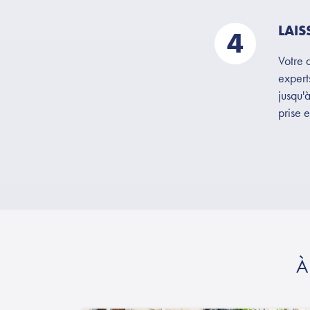
LAI
4
Votre 
expert
jusqu'
prise 
À