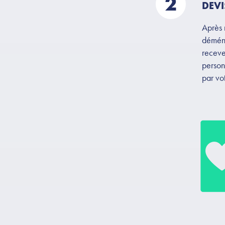
2
DEVI
Après 
déména
recev
person
par vo