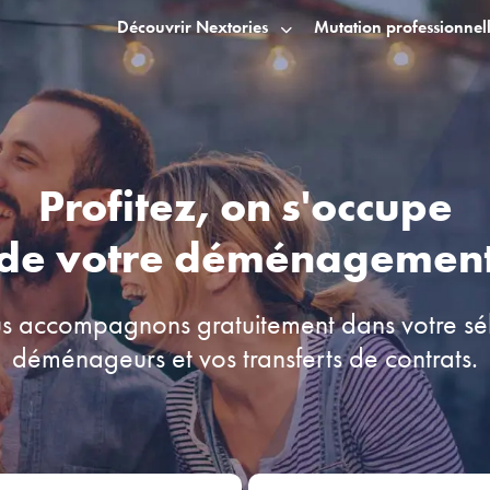
Découvrir Nextories
Mutation professionnel
Profitez, on s'occupe
de votre
déménagemen
s accompagnons gratuitement dans votre sél
déménageurs
et vos transferts de contrats.
part
Adresse d'arrivée