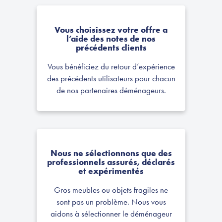
Très bonne expérience. Grace a
Nextories j'ai pu avoir plusieurs devis de
Vous choisissez votre offre a
l’aide des notes de nos
déménageur qui m'ont été commente grâce
précédents clients
a leur connaissance du milieu.
Le déménagement s'est bien passé ! Merci
Vous bénéficiez du retour d’expérience
des précédents utilisateurs pour chacun
de nos partenaires déménageurs.
Lucie le 24 Avril
Nous ne sélectionnons que des
Parfait : rapide, sécurisant, fiable,
professionnels assurés, déclarés
avantageux. Jamais trouvé mieux pour
et expérimentés
traverser sereinement un moment forcément
riche en émotions !
Gros meubles ou objets fragiles ne
sont pas un problème. Nous vous
aidons à sélectionner le déménageur
Marie Claire, le 2 Septembre