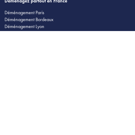
Déménagez partout en France
Déménagement Paris
Déménagement Bordeaux
Déménagement Lyon
Déménagement Marseille
Déménagement Nantes
Déménagement Lille
Déménagement Toulouse
Déménagement Montpellier
Déménagement Strasbourg
Déménagement Rennes
Déménagement Nice
Déménagement Ile de France
Quittez Paris pour...
Déménagement Paris Bordeaux
Déménagement Paris Toulouse
Déménagement Paris Lyon