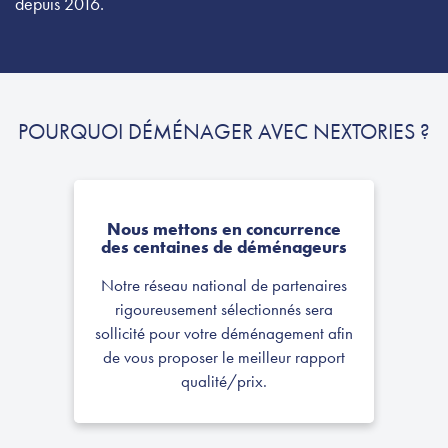
depuis 2016.
POURQUOI DÉMÉNAGER AVEC NEXTORIES ?
J’ai fait appel à Nextories pour comparer
Nous mettons en concurrence
plusieurs déménageurs et j’ai été
des centaines de déménageurs
agréablement surprise par la qualité du
service. Le comparatif était clair,
Notre réseau national de partenaires
personnalisé, et m’a permis de gagner un
rigoureusement sélectionnés sera
temps précieux.
sollicité pour votre déménagement afin
de vous proposer le meilleur rapport
qualité/prix.
Victoria, le 3 Avril