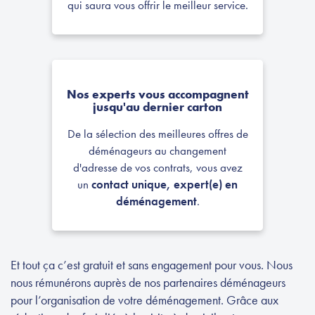
qui saura vous offrir le meilleur service.
Nos experts vous accompagnent
Très bonne expérience avec Nextories et
jusqu'au dernier carton
le déménageur recommandé. Interlocuteur
sympathique, aidant, de bon conseil et
De la sélection des meilleures offres de
disponible tout le long du processus.
déménageurs au changement
d'adresse de vos contrats, vous avez
un
contact unique, expert(e) en
Liegard, le 9 Mars
déménagement
.
Et tout ça c’est gratuit et sans engagement pour vous. Nous
nous rémunérons auprès de nos partenaires déménageurs
pour l’organisation de votre déménagement. Grâce aux