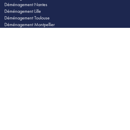
Déménagement Nantes
Déménagement Lille
Déménagement Toulouse
Déménagement Montpellier
Déménagement Strasbourg
Déménagement Rennes
Déménagement Nice
Déménagement Ile de France
Quittez Paris pour...
Déménagement Paris Bordeaux
Déménagement Paris Toulouse
Déménagement Paris Lyon
Nos conseils pour votre déménagement
Estimer votre déménagement
Organiser un déménagement groupé