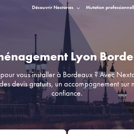
Découvrir Nextories
Mutation professionnel
énagement Lyon Bord
 pour vous installer à Bordeaux ? Avec Next
s devis gratuits, un accompagnement sur m
confiance.
part
Adresse d'arrivée