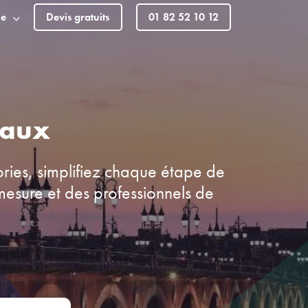
le
Devis gratuits
01 82 52 10 12
eaux
ories, simplifiez chaque étape de
esure et des professionnels de