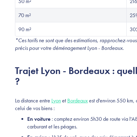
50 m²
216
70 m²
259
90 m²
30
*Ces tarifs ne sont que des estimations, rapprochez-vous
précis pour votre déménagement Lyon - Bordeaux.
Trajet Lyon - Bordeaux : quel
?
La distance entre
Lyon
et
Bordeaux
est d'environ 550 km, ce
celui de vos biens :
En voiture
: comptez environ 5h30 de route via l'A
carburant et les péages.