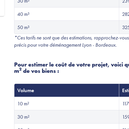
30 m³
239
40 m³
282
50 m³
325
*Ces tarifs ne sont que des estimations, rapprochez-vous
précis pour votre déménagement Lyon - Bordeaux.
Pour estimer le coût de votre projet, voici 
2
m
de vos biens :
Volume
Est
10 m²
117
30 m²
159