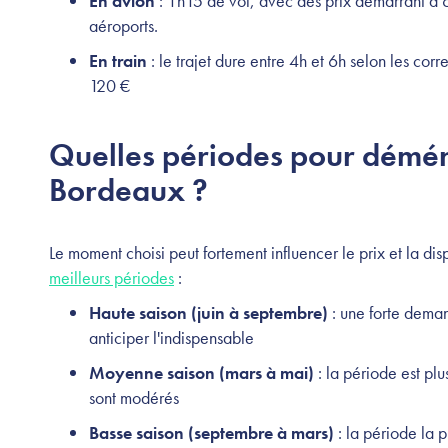
En avion
: 1h15 de vol, avec des prix démarrant à 60
aéroports.
En train
: le trajet dure entre 4h et 6h selon les co
120 €
Quelles périodes pour démé
Bordeaux ?
Le moment choisi peut fortement influencer le prix et la d
meilleurs périodes
:
Haute saison (juin à septembre)
: une forte deman
anticiper l'indispensable
Moyenne saison (mars à mai)
: la période est plu
sont modérés
Basse saison (septembre à mars)
: la période la 