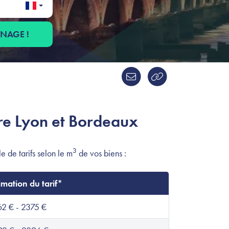
ÉNAGE !
re Lyon et Bordeaux
3
e de tarifs selon le m
de vos biens :
imation du tarif*
2 € - 2375 €