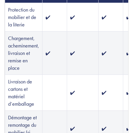
Protection du
mobilier et de
✔️
✔️
✔️
✔️
la literie
Chargement,
acheminement,
livraison et
✔️
✔️
✔️
✔️
remise en
place
Livraison de
cartons et
✔️
✔️
✔️
matériel
d’emballage
Démontage et
remontage du
✔️
✔️
✔️
mobilier (si