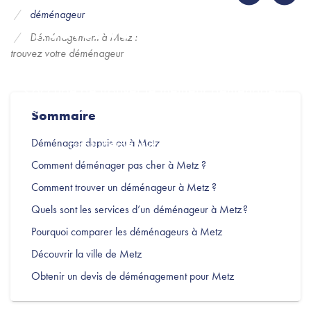
Déménagement à Metz :
déménageur
trouvez votre déménageur
Déménagement à Metz :
trouvez votre déménageur
Avec plus de 10 ans d'expérience, Nextories
s'occupe de trouver le meilleur déménageur
pour votre déménagement à Metz ou depuis
Sommaire
Metz. Obtenez vos devis de déménagement
gratuitement dès maintenant.
Déménager depuis ou à Metz
Comment déménager pas cher à Metz ?
Comment trouver un déménageur à Metz ?
Quels sont les services d’un déménageur à Metz ?
Pourquoi comparer les déménageurs à Metz
Découvrir la ville de Metz
Obtenir un devis de déménagement pour Metz