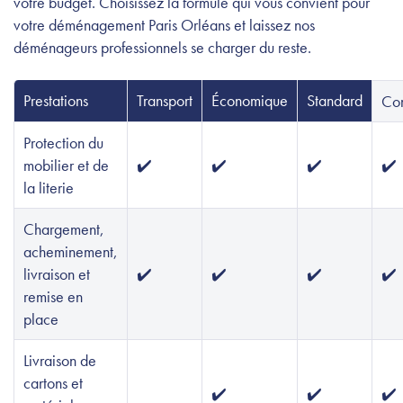
votre budget. Choisissez la formule qui vous convient pour
votre déménagement Paris Orléans et laissez nos
déménageurs professionnels se charger du reste.
Prestations
Transport
Économique
Standard
Co
Protection du
mobilier et de
✔️
✔️
✔️
✔️
la literie
Chargement,
acheminement,
livraison et
✔️
✔️
✔️
✔️
remise en
place
Livraison de
cartons et
✔️
✔️
✔️