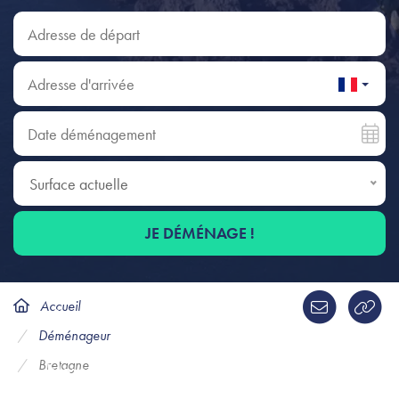
Adresse de départ
Adresse d'arrivée
Date déménagement
Surface actuelle
Surface actuelle
JE DÉMÉNAGE !
Accueil
Déménagement en Bretagne
Déménageur
Bretagne
Nextories vous accompagne partout en
Bretagne. Retrouvez les tarifs des déménageurs