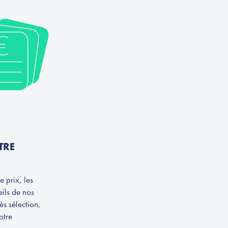
TRE
e prix, les
eils de nos
s sélection,
otre