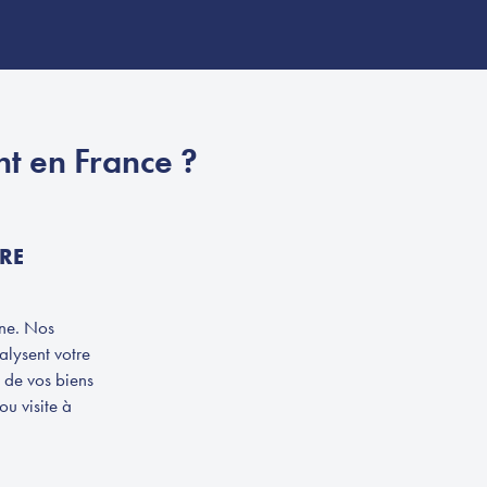
t en France ?
RE
gne. Nos
lysent votre
e de vos biens
ou visite à