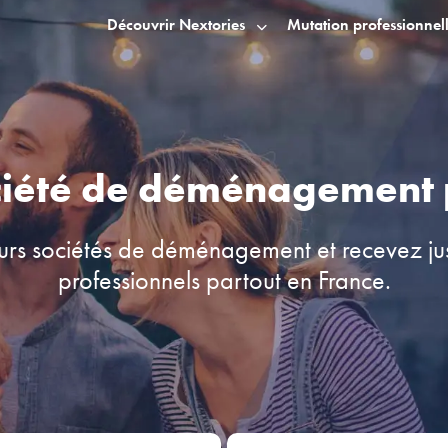
Découvrir Nextories
Mutation professionnel
ciété de déménagement 
urs sociétés de déménagement et recevez j
professionnels partout en France.
part
Adresse d'arrivée