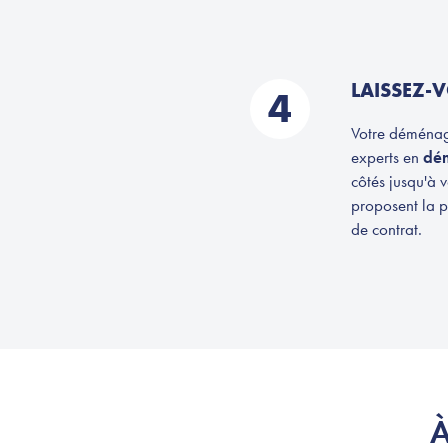
LAISSEZ-
4
Votre déménage
experts en
dé
côtés jusqu'à
proposent la p
de contrat.
À