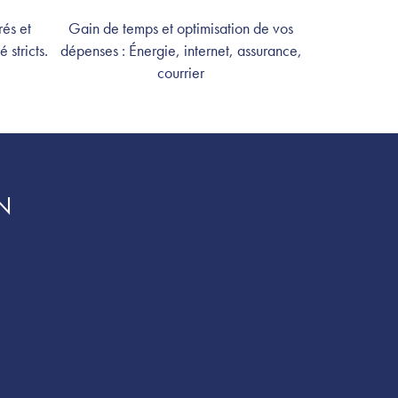
rés et
Gain de temps et optimisation de vos
 stricts.
dépenses : Énergie, internet, assurance,
courrier
N