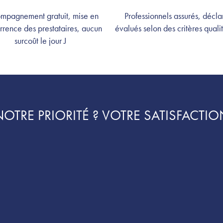
mpagnement gratuit, mise en
Professionnels assurés, décla
rrence des prestataires, aucun
évalués selon des critères qualité
surcoût le jour J
NOTRE PRIORITÉ ? VOTRE SATISFACTIO