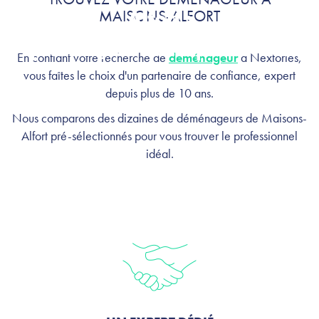
MAISONS-ALFORT
Alfort :
profitez, on s'occupe de tout
En confiant votre recherche de
déménageur
à Nextories,
vous faîtes le choix d'un partenaire de confiance, expert
depuis plus de 10 ans.
Nous comparons des dizaines de déménageurs de Maisons-
Alfort pré-sélectionnés pour vous trouver le professionnel
idéal.