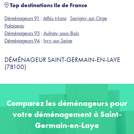
Top destinations Ile de France
Déménageurs 91
:
Athis-Mons
Savigny-sur-Orge
Palaiseau
Déménageurs 93
:
Aulnay-sous-Bois
Déménageurs 94
:
Ivry-sur-Seine
DÉMÉNAGEUR SAINT-GERMAIN-EN-LAYE
(78100)
Comparez les déménageurs pour
votre déménagement à Saint-
Germain-en-Laye