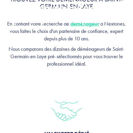
Germain-en-Laye :
GERMAIN-EN-LAYE
profitez, on s'occupe de tout
En confiant votre recherche de
déménageur
à Nextories,
vous faîtes le choix d'un partenaire de confiance, expert
depuis plus de 10 ans.
Nous comparons des dizaines de déménageurs de Saint-
Germain-en-Laye pré-sélectionnés pour vous trouver le
professionnel idéal.