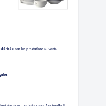
ctérisée
par les prestations suivants :
giles
e
ard des formules inférieures. Par fragile il