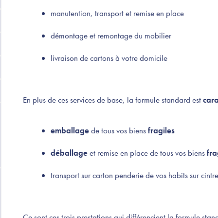
manutention, transport et remise en place
démontage et remontage du mobilier
livraison de cartons à votre domicile
En plus de ces services de base, la formule standard est
cara
emballage
de tous vos biens
fragiles
déballage
et remise en place de tous vos biens
fra
transport sur carton penderie de vos habits sur cintr
Ce sont ces trois prestations qui différencient la formule stand