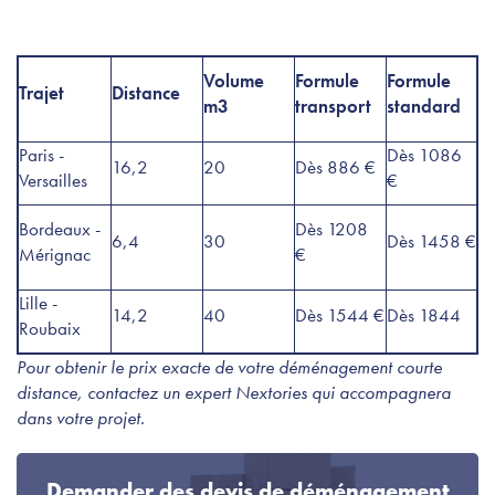
Volume
Formule
Formule
Trajet
Distance
m3
transport
standard
Paris -
Dès 1086
16,2
20
Dès 886 €
Versailles
€
Bordeaux -
Dès 1208
6,4
30
Dès 1458 €
Mérignac
€
Lille -
14,2
40
Dès 1544 €
Dès 1844
Roubaix
Pour obtenir le prix exacte de votre déménagement courte
distance, contactez un expert Nextories qui accompagnera
dans votre projet.
Demander des devis de déménagement