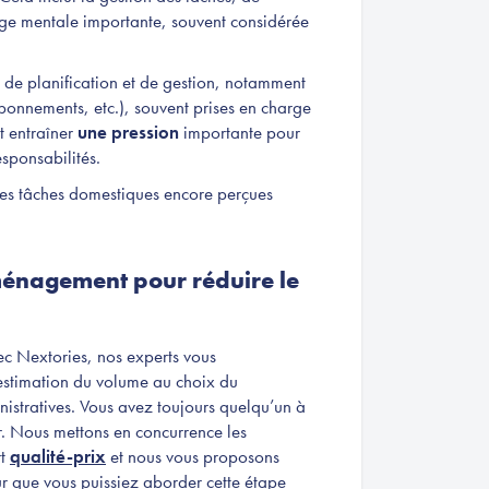
arge mentale importante, souvent considérée
 de planification et de gestion, notamment
onnements, etc.), souvent prises en charge
t entraîner
une pression
importante pour
esponsabilités.
e des tâches domestiques encore perçues
ménagement pour réduire le
vec Nextories, nos experts vous
estimation du volume au choix du
stratives. Vous avez toujours quelqu’un à
r. Nous mettons en concurrence les
rt
qualité-prix
et nous vous proposons
our que vous puissiez aborder cette étape