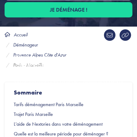
JE DÉMÉNAGE !
Accueil
Déménagement Paris Marseille
Déménageur
Provence Alpes Côte d'Azur
Nextories vous accompagne dans votre
déménagement de Paris vers Marseille.
Paris - Marseille
Découvrez les tarifs de nos déménageurs
professionnels et obtenez jusqu'à 6 devis
déménagement en ligne.
Sommaire
Tarifs déménagement Paris Marseille
Trajet Paris Marseille
L'aide de Nextories dans votre déménagement
Quelle est la meilleure période pour déménager ?