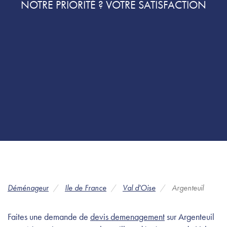
NOTRE PRIORITÉ ? VOTRE SATISFACTION
Déménageur
Ile de France
Val d'Oise
Argenteuil
Faites une demande de
devis demenagement
sur Argenteuil