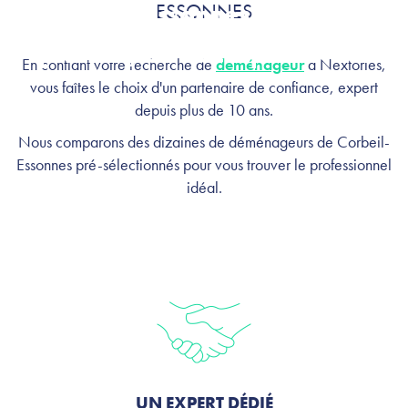
Essonnes :
ESSONNES
profitez, on s'occupe de tout
En confiant votre recherche de
déménageur
à Nextories,
vous faîtes le choix d'un partenaire de confiance, expert
depuis plus de 10 ans.
Nous comparons des dizaines de déménageurs de Corbeil-
Essonnes pré-sélectionnés pour vous trouver le professionnel
idéal.
UN EXPERT DÉDIÉ