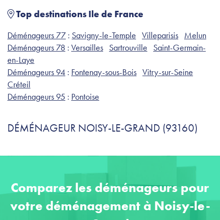
Top destinations Ile de France
Déménageurs 77
:
Savigny-le-Temple
Villeparisis
Melun
Déménageurs 78
:
Versailles
Sartrouville
Saint-Germain-
en-Laye
Déménageurs 94
:
Fontenay-sous-Bois
Vitry-sur-Seine
Créteil
Déménageurs 95
:
Pontoise
DÉMÉNAGEUR NOISY-LE-GRAND (93160)
Comparez les déménageurs pour
votre déménagement à Noisy-le-