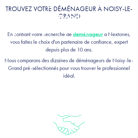
Déménagement à Noisy-le-
TROUVEZ VOTRE DÉMÉNAGEUR À NOISY-LE-
Grand :
GRAND
profitez, on s'occupe de tout
En confiant votre recherche de
déménageur
à Nextories,
vous faîtes le choix d'un partenaire de confiance, expert
depuis plus de 10 ans.
Nous comparons des dizaines de déménageurs de Noisy-le-
Grand pré-sélectionnés pour vous trouver le professionnel
idéal.