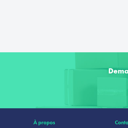
Dema
À propos
Conta