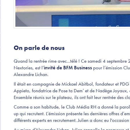
On parle de nous
Quand la rentrée rime avec...télé ! Ce samedi 4 septembre 
Nextories, est l’
invité de BFM Business
pour l’émission Cl
Alexandre Lichan.
Il était en compagnie de Mickael Abitbol, fondateur et PDG
Appieto, fondatrice de Pose ta Dem’ et de Nadège Joyaux, 
Ensemble réunis sur le plateau, ils ont fait leur rentrée des cl
Comme a son habitude, le Club Média RH a donné la parole 
up qui recrutent. L’émission présente les dernières offres d’em
différents experts en recrutement. Julien a donc eu l'occasio
Au micro d’Alexandre Lichan, Julien rappelle la promesse et 