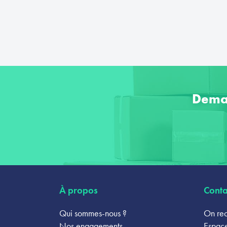
Dema
À propos
Conta
Qui sommes-nous ?
On rec
Nos engagements
Espace