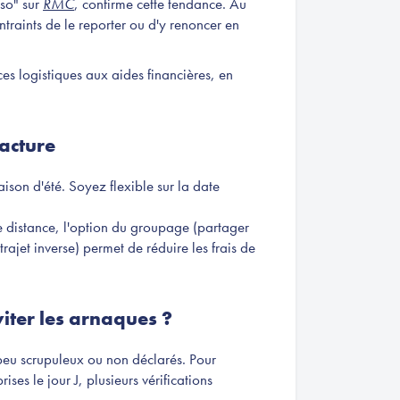
nso" sur
RMC
, confirme cette tendance. Au
traints de le reporter ou d'y renoncer en
uces logistiques aux aides financières, en
facture
aison d'été. Soyez flexible sur la date
 distance, l'option du groupage (partager
rajet inverse) permet de réduire les frais de
viter les arnaques ?
peu scrupuleux ou non déclarés. Pour
ises le jour J, plusieurs vérifications