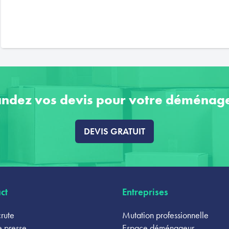
ndez vos devis pour votre déménag
DEVIS GRATUIT
ct
Entreprises
rute
Mutation professionnelle
 presse
Espace déménageur