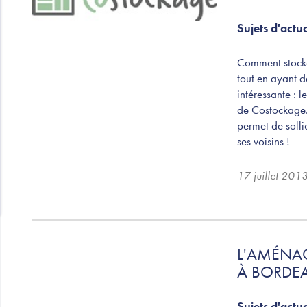
Sujets d'actua
Comment stocke
tout en ayant de
intéressante : 
de Costockage.f
permet de sollic
ses voisins !
17 juillet 201
L'AMÉNA
À BORDE
Sujets d'actua