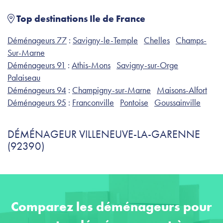
Top destinations Ile de France
Déménageurs 77
:
Savigny-le-Temple
Chelles
Champs-
Sur-Marne
Déménageurs 91
:
Athis-Mons
Savigny-sur-Orge
Palaiseau
Déménageurs 94
:
Champigny-sur-Marne
Maisons-Alfort
Déménageurs 95
:
Franconville
Pontoise
Goussainville
DÉMÉNAGEUR VILLENEUVE-LA-GARENNE
(92390)
Comparez les déménageurs pour