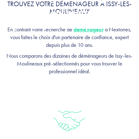
TROUVEZ VOTRE DÉMÉNAGEUR À ISSY-LES-
Moulineaux :
MOULINEAUX
profitez, on s'occupe de tout
En confiant votre recherche de
déménageur
à Nextories,
vous faîtes le choix d'un partenaire de confiance, expert
depuis plus de 10 ans.
Nous comparons des dizaines de déménageurs de Issy-les-
Moulineaux pré-sélectionnés pour vous trouver le
professionnel idéal.