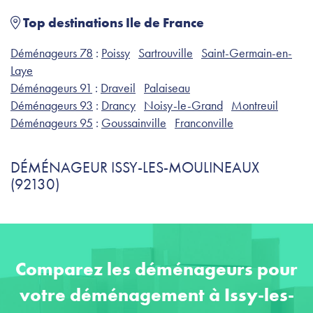
Top destinations Ile de France
Déménageurs 78
:
Poissy
Sartrouville
Saint-Germain-en-
Laye
Déménageurs 91
:
Draveil
Palaiseau
Déménageurs 93
:
Drancy
Noisy-le-Grand
Montreuil
Déménageurs 95
:
Goussainville
Franconville
DÉMÉNAGEUR ISSY-LES-MOULINEAUX
(92130)
Comparez les déménageurs pour
votre déménagement à Issy-les-