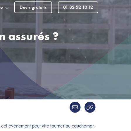
le
Devis gratuits
01 82 52 10 12
n assurés ?
cet événement peut vite tourner au cauchemar.