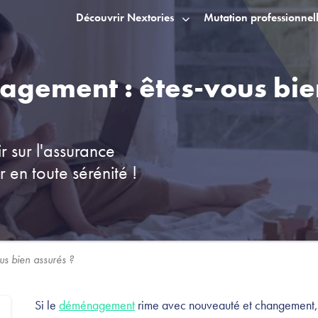
Découvrir Nextories
Mutation professionnel
gement : êtes-vous bie
r sur l'assurance
n toute sérénité !
s bien assurés ?
Si le
déménagement
rime avec nouveauté et changement, 