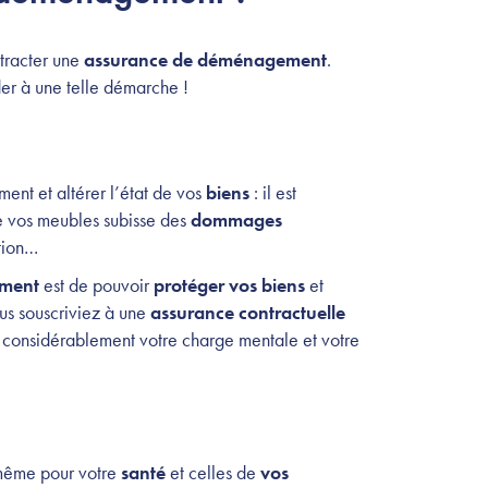
ontracter une
assurance de déménagement
.
der à une telle démarche !
ent et altérer l’état de vos
biens
: il est
de vos meubles subisse des
dommages
tion…
ement
est de pouvoir
protéger vos biens
et
s souscriviez à une
assurance contractuelle
 considérablement votre charge mentale et votre
 même pour votre
santé
et celles de
vos