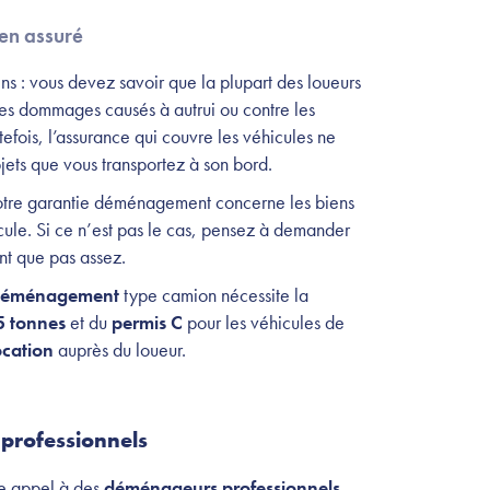
bien assuré
ns : vous devez savoir que la plupart des loueurs
les dommages causés à autrui ou contre les
tefois, l’assurance qui couvre les véhicules ne
ets que vous transportez à son bord.
votre garantie déménagement concerne les biens
icule. Si ce n’est pas le cas, pensez à demander
ent que pas assez.
de déménagement
type camion nécessite la
5 tonnes
et du
permis C
pour les véhicules de
ocation
auprès du loueur.
professionnels
re appel à des
déménageurs professionnels
.