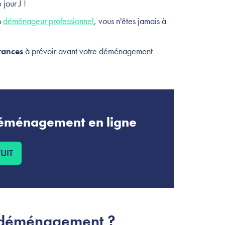
 jour J !
n
déménageur professionnel
, vous n'êtes jamais à
urances
à prévoir avant votre déménagement
éménagement en ligne
UIT
n déménagement ?