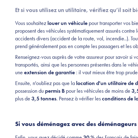
Et si vous utilisez un utilitaire, vérifiez qu’il soit 
Vous souhaitez
louer un véhicule
pour transporter vos bie
proposent des véhicules systématiquement assurés contre 
accidents divers (accident de la route, vol, incendie..). Tou
prend généralement pas en compte les passagers et les obj
Renseignez-vous auprès de votre assureur pour savoir si 
transportés, ainsi que les personnes présentes dans le véh
une
extension de garantie
: il vaut mieux être trop prud
Ensuite, n'oubliez pas que la
location d'un utilitaire 
possession du
permis B
pour les véhicules de moins de
3,
plus de
3,5 tonnes
. Pensez à vérifier les
conditions de l
Si vous déménagez avec des déménageurs 
Enfin, vous avez décidé comme
30 %
des Français de fai